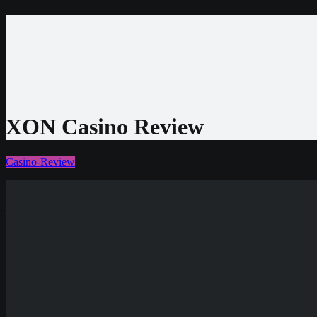
Home
Casinos
Bonis
Slots
Entw
News
XON Casino Review
Casino-Review
XON Casino
ist ein brandneuer Anbieter auf dem internationalen Glü
des Jahres auf sich aufmerksam macht: Bis zu
2.750 € Bonus + 450 F
und Zahlungsoptionen stehen zur Verfügung? Und wie fair sind die
In unserem ausführlichen Test haben wir
XON Casino
genau unter d
und Benutzererfahrung
.
XON BET Casino Review – Ein umfassender Überblick