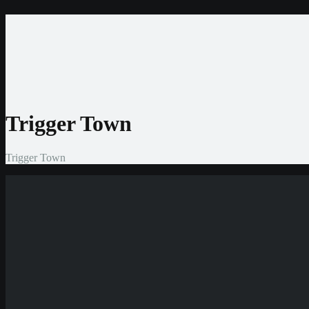
Home
Casinos
Bonis
Slots
Entw
News
Trigger Town
Trigger Town