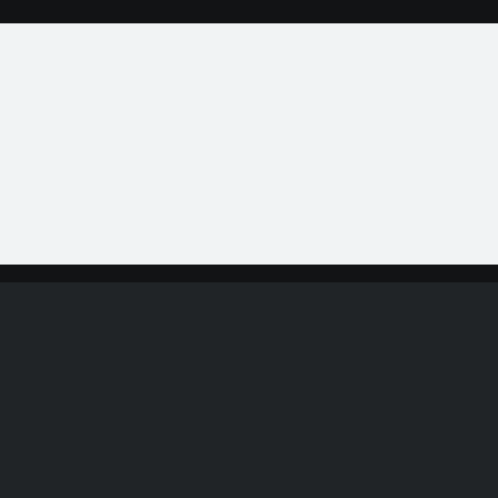
ickler