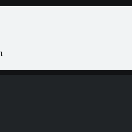
ickler
n