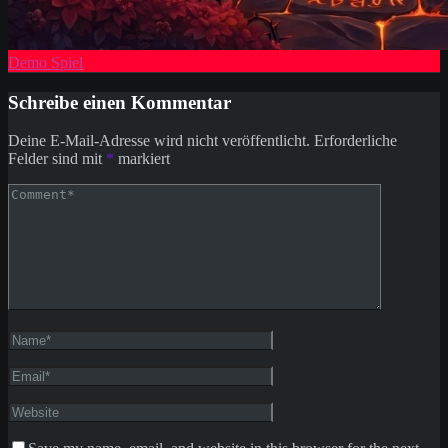
Demo Spiel
Schreibe einen Kommentar
Deine E-Mail-Adresse wird nicht veröffentlicht.
Erforderliche
Felder sind mit
*
markiert