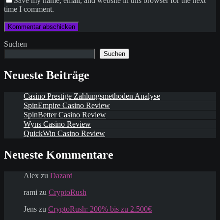
Save my name, email, and website in this browser for the next
time I comment.
Suchen
Suchen
Neueste Beiträge
Casino Prestige Zahlungsmethoden Analyse
SpinEmpire Casino Review
SpinBetter Casino Review
Wyns Casino Review
QuickWin Casino Review
Neueste Kommentare
Alex
zu
Dazard
rami
zu
CryptoRush
Jens
zu
CryptoRush: 200% bis zu 2.500€