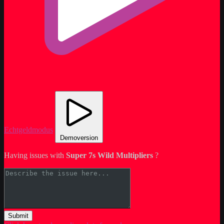
Echtgeldmodus
Demoversion
Having issues with
Super 7s Wild Multipliers
?
Submit