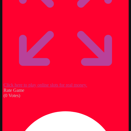
Click here to play online slots for real money.
Rate Game
(
0
Votes)