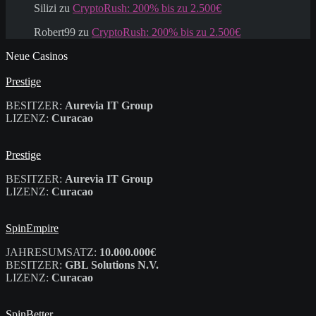
Silizi
zu
CryptoRush: 200% bis zu 2.500€
Robert99
zu
CryptoRush: 200% bis zu 2.500€
Neue Casinos
Prestige
BESITZER:
Aurevia IT Group
LIZENZ:
Curacao
Prestige
BESITZER:
Aurevia IT Group
LIZENZ:
Curacao
SpinEmpire
JAHRESUMSATZ:
10.000.000€
BESITZER:
GBL Solutions N.V.
LIZENZ:
Curacao
SpinBetter