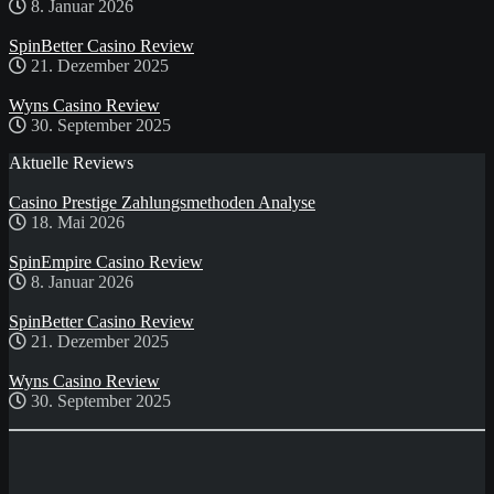
8. Januar 2026
SpinBetter Casino Review
21. Dezember 2025
Wyns Casino Review
30. September 2025
Aktuelle Reviews
Casino Prestige Zahlungsmethoden Analyse
18. Mai 2026
SpinEmpire Casino Review
8. Januar 2026
SpinBetter Casino Review
21. Dezember 2025
Wyns Casino Review
30. September 2025