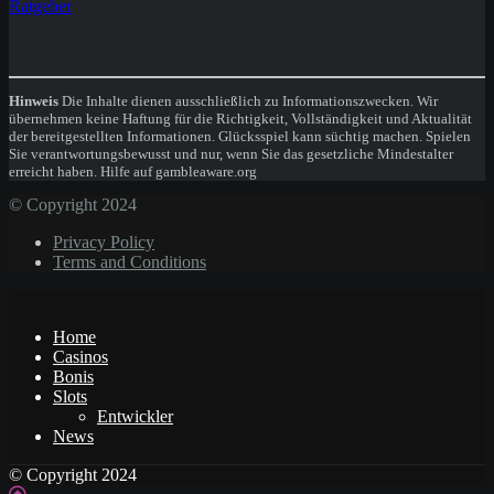
Ratgeber
Hinweis
Die Inhalte dienen ausschließlich zu Informationszwecken. Wir
übernehmen keine Haftung für die Richtigkeit, Vollständigkeit und Aktualität
der bereitgestellten Informationen. Glücksspiel kann süchtig machen. Spielen
Sie verantwortungsbewusst und nur, wenn Sie das gesetzliche Mindestalter
erreicht haben. Hilfe auf gambleaware.org
© Copyright 2024
Privacy Policy
Terms and Conditions
Home
Casinos
Bonis
Slots
Entwickler
News
© Copyright 2024