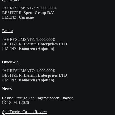
JAHRESUMSATZ:
20.000.000€
BESITZER:
Sprut Group B.V.
LIZENZ:
Curacao
Betista
JAHRESUMSATZ:
1.000.000€
BESITZER:
Liernin Enterprises LTD
LIZENZ:
Komoren (Anjouan)
QuickWin
JAHRESUMSATZ:
1.000.000€
BESITZER:
Liernin Enterprises LTD
LIZENZ:
Komoren (Anjouan)
News
Casino Prestige Zahlungsmethoden Analyse
18. Mai 2026
SpinEmpire Casino Review