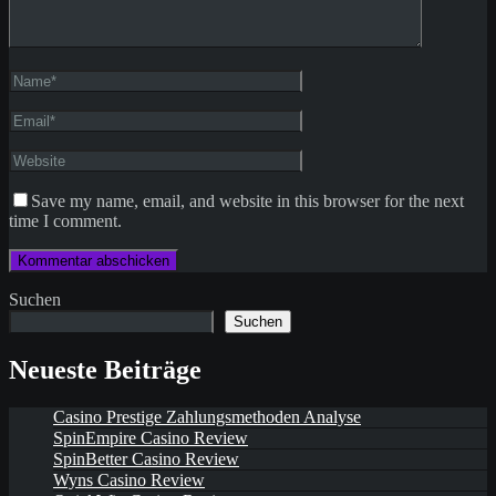
Save my name, email, and website in this browser for the next
time I comment.
Suchen
Suchen
Neueste Beiträge
Casino Prestige Zahlungsmethoden Analyse
SpinEmpire Casino Review
SpinBetter Casino Review
Wyns Casino Review