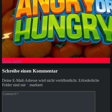
Demo Spiel
Schreibe einen Kommentar
Deine E-Mail-Adresse wird nicht veröffentlicht.
Erforderliche
Felder sind mit
*
markiert