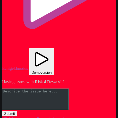
Echtgeldmodus
Demoversion
Having issues with
Risk 4 Reward
?
Submit