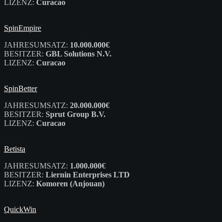
LIZENZ:
Curacao
SpinEmpire
JAHRESUMSATZ:
10.000.000€
BESITZER:
GBL Solutions N.V.
LIZENZ:
Curacao
SpinBetter
JAHRESUMSATZ:
20.000.000€
BESITZER:
Sprut Group B.V.
LIZENZ:
Curacao
Betista
JAHRESUMSATZ:
1.000.000€
BESITZER:
Liernin Enterprises LTD
LIZENZ:
Komoren (Anjouan)
QuickWin