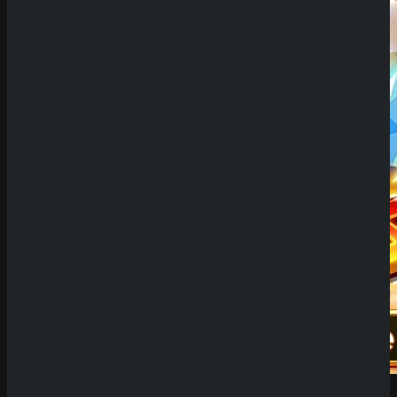
News
Casino Prestige
Zahlungsmethoden
Analyse
18. Mai 2026
SpinEmpire Casino
Review
8. Januar 2026
SpinBetter Casino
Review
21. Dezember
Demo Spiel
2025