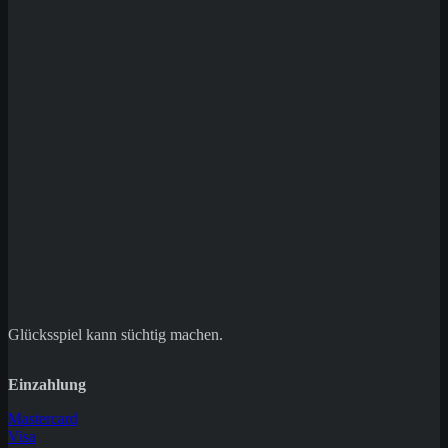
Save my name, email, and website in this
browser for the next time I comment.
Glücksspiel kann süchtig machen.
Einzahlung
Mastercard
Visa