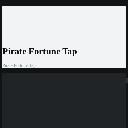
Home
Casinos
Bonis
Slots
Entwickler
News
Pirate Fortune Tap
Pirate Fortune Tap
Suchen
Neueste
Beiträge
Casino
Prestige