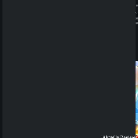
Liernin
Liernin
Enterprises
Enterpri
Having issues with
Pirate Fortune Tap
?
LTD
LTD
LIZENZ:
LIZENZ:
Komoren
Komore
(Anjouan)
(Anjoua
Submit
Click here to play online slots for real money.
News
Try Our Featured Games
Casino Prestige
Zahlungsmethoden
Analyse
18. Mai 2026
SpinEmpire Casino
Review
8. Januar 2026
SpinBetter Casino
Review
21. Dezember
2025
Wyns Casino Revie
30. September
2025
Aktuelle Reviews