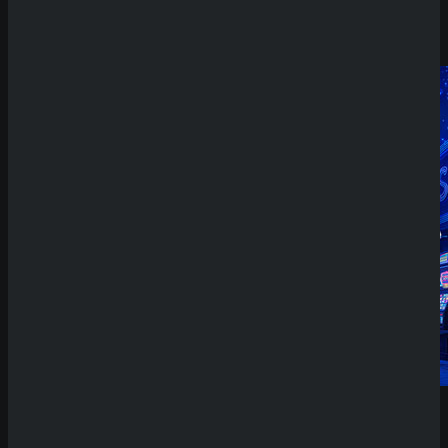
Demo Spiel
Demo Spiel
Schreibe einen Kommentar