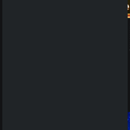
Demo Spiel
News
Casino Prestige
Zahlungsmethoden
Analyse
18. Mai 2026
SpinEmpire Casino
Review
8. Januar 2026
Demo Spiel
SpinBetter Casino
Review
21. Dezember
2025