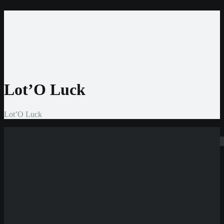
Home
Casinos
Bonis
Slots
Entwickler
News
Lot’O Luck
Lot’O Luck
Suchen
Neueste
Beiträge
Casino
Prestige
Zahlungs