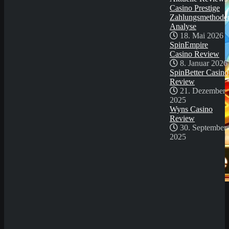
Casino Prestige
Zahlungsmethode
Analyse
18. Mai 2026
SpinEmpire
Casino Review
8. Januar 2026
SpinBetter Casino
Review
21. Dezember
2025
Wyns Casino
Review
30. September
2025
Demo Spiel