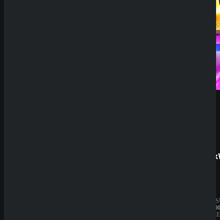
JAHRESUMSATZ:
JAHRES
10.000.000€
20.000.0
BESITZER:
BESITZE
GBL
Sprut
Solutions
Group
N.V.
B.V.
LIZENZ:
LIZENZ:
Curacao
Curacao
Betista
Quick
JAHRESUMSATZ:
JAHRES
1.000.000€
1.000.00
BESITZER:
BESITZE