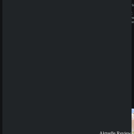
Liernin
Liernin
Enterprises
Enterpri
LTD
LTD
LIZENZ:
LIZENZ:
Komoren
Komore
(Anjouan)
(Anjoua
Echtgeldmodus
Demoversion
News
Casino Prestige
Having issues with
Juicy Storm
?
Zahlungsmethoden
Analyse
18. Mai 2026
SpinEmpire Casino
Review
8. Januar 2026
Submit
SpinBetter Casino
Click here to play online slots for real money.
Review
Try Our Featured Games
21. Dezember
2025
Wyns Casino Revie
30. September
2025
Aktuelle Reviews