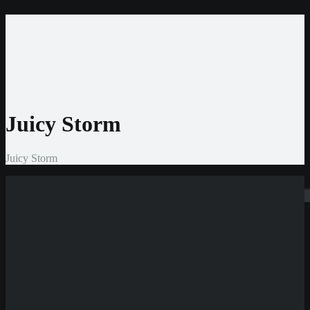
Home
Casinos
Bonis
Slots
Entwickler
News
Juicy Storm
Juicy Storm
Suchen
Neueste
Beiträge
Casino
Prestige