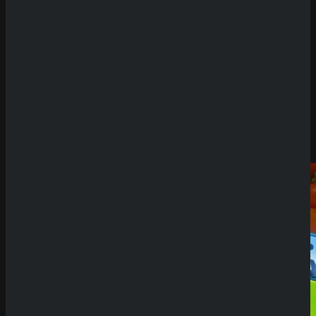
Demo Spiel