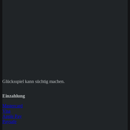
Save my name, email, and website in this
browser for the next time I comment.
Glücksspiel kann süchtig machen.
Einzahlung
Mastercard
Visa
Apple Pay
Paysafe