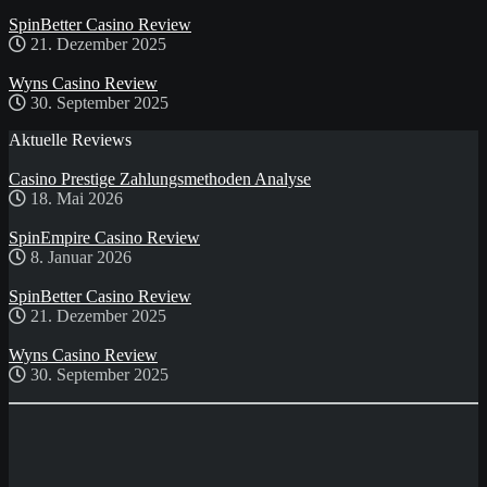
SpinBetter Casino Review
21. Dezember 2025
Wyns Casino Review
30. September 2025
Aktuelle Reviews
Casino Prestige Zahlungsmethoden Analyse
18. Mai 2026
SpinEmpire Casino Review
8. Januar 2026
SpinBetter Casino Review
21. Dezember 2025
Wyns Casino Review
30. September 2025