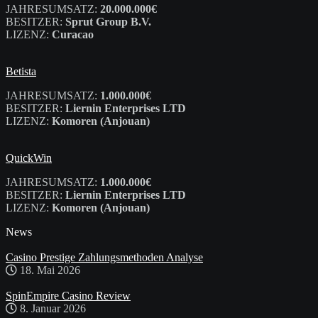
JAHRESUMSATZ:
20.000.000€
BESITZER:
Sprut Group B.V.
LIZENZ:
Curacao
Betista
JAHRESUMSATZ:
1.000.000€
BESITZER:
Liernin Enterprises LTD
LIZENZ:
Komoren (Anjouan)
QuickWin
JAHRESUMSATZ:
1.000.000€
BESITZER:
Liernin Enterprises LTD
LIZENZ:
Komoren (Anjouan)
News
Casino Prestige Zahlungsmethoden Analyse
18. Mai 2026
SpinEmpire Casino Review
8. Januar 2026