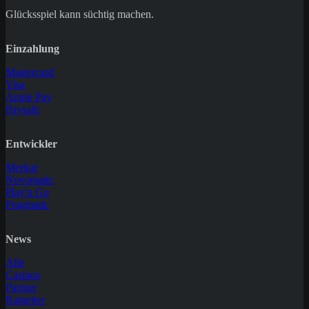
Glücksspiel kann süchtig machen.
Einzahlung
Mastercard
Visa
Apple Pay
Paysafe
Entwickler
Merkur
Novomatic
Play'n Go
Pragmatic
News
Alle
Casinos
Partner
Ratgeber