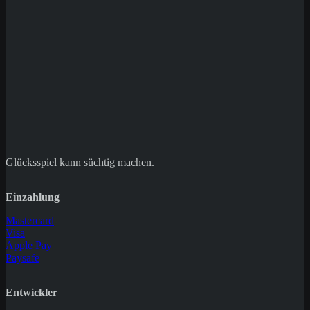
Save my name, email, and website in this
browser for the next time I comment.
Glücksspiel kann süchtig machen.
Einzahlung
Mastercard
Visa
Apple Pay
Paysafe
Entwickler