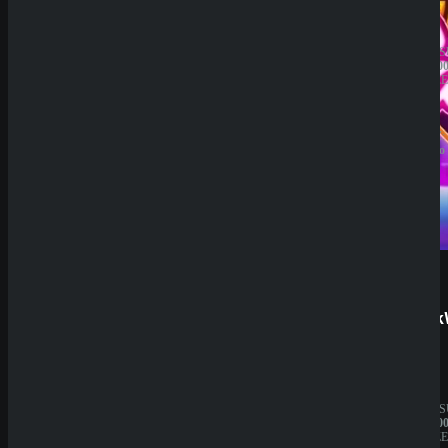
JAHRESUMSATZ:
JAHRES
10.000.000€
20.000.0
BESITZER:
BESITZE
GBL
Sprut
Solutions
Group
N.V.
B.V.
LIZENZ:
LIZENZ:
Curacao
Curacao
Betista
Quick
JAHRESUMSATZ:
JAHRES
1.000.000€
1.000.00
BESITZER:
BESITZE