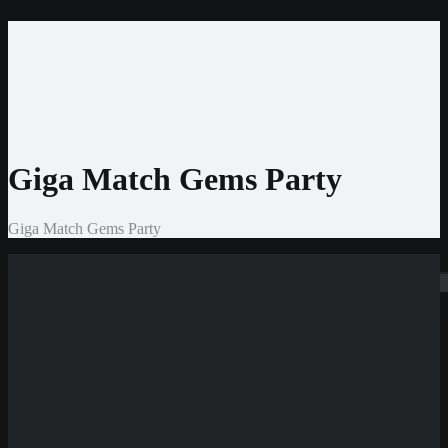
Home
Casinos
Bonis
Slots
Entwickler
News
Giga Match Gems Party
Giga Match Gems Party
Suchen
Neueste
Beiträge
Casino
Prestige