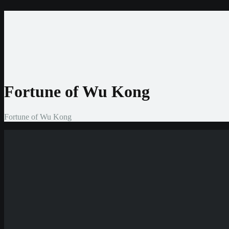
Home
Casinos
Bonis
Slots
Entw
News
Fortune of Wu Kong
Fortune of Wu Kong