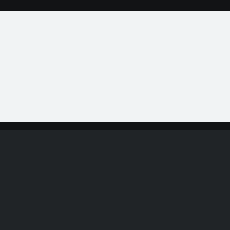
ickler