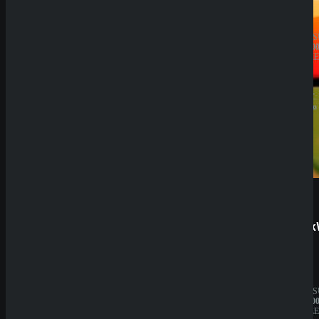
JAHRESUMSATZ:
JAHRES
10.000.000€
20.000.0
BESITZER:
BESITZE
GBL
Sprut
Solutions
Group
N.V.
B.V.
LIZENZ:
LIZENZ:
Curacao
Curacao
Betista
Quick
JAHRESUMSATZ:
JAHRES
1.000.000€
1.000.00
BESITZER:
BESITZE