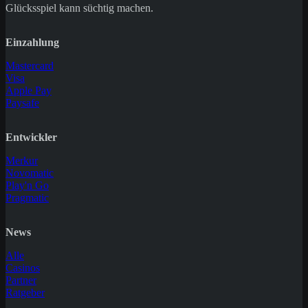
Glücksspiel kann süchtig machen.
Einzahlung
Mastercard
Visa
Apple Pay
Paysafe
Entwickler
Merkur
Novomatic
Play'n Go
Pragmatic
News
Alle
Casinos
Partner
Ratgeber