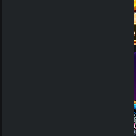
Demo Spiel