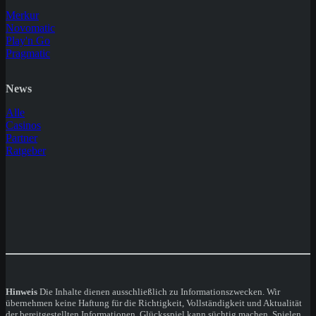
Merkur
Novomatic
Play'n Go
Pragmatic
News
Alle
Casinos
Partner
Ratgeber
Hinweis
Die Inhalte dienen ausschließlich zu Informationszwecken. Wir
übernehmen keine Haftung für die Richtigkeit, Vollständigkeit und Aktualität
der bereitgestellten Informationen. Glücksspiel kann süchtig machen. Spielen