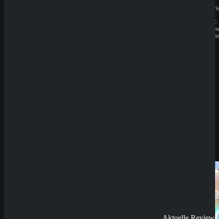
Liernin
Liernin
Enterprises
Enterpri
LTD
LTD
LIZENZ:
LIZENZ:
Komoren
Komore
(Anjouan)
(Anjoua
Echtgeldmodus
Demoversion
Having issues with
Dragon Beast
?
News
Casino Prestige
Zahlungsmethoden
Analyse
18. Mai 2026
SpinEmpire Casino
Review
Submit
8. Januar 2026
Click here to play online slots for real money.
SpinBetter Casino
Try Our Featured Games
Review
21. Dezember
2025
Wyns Casino Revie
30. September
2025
Aktuelle Reviews