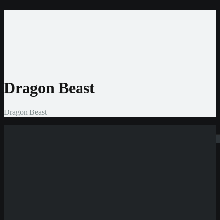
Home
Casinos
Bonis
Slots
Entwickler
News
Dragon Beast
Dragon Beast
Suchen
Neueste
Beiträge
Casino
Prestige