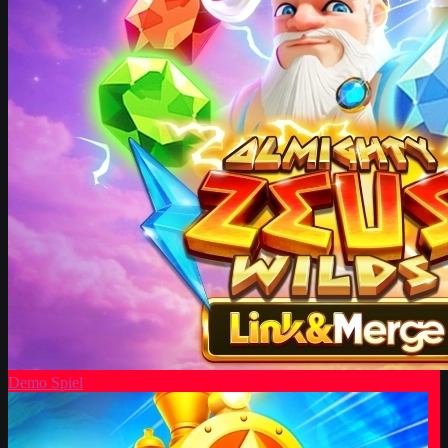
Demo Spiel