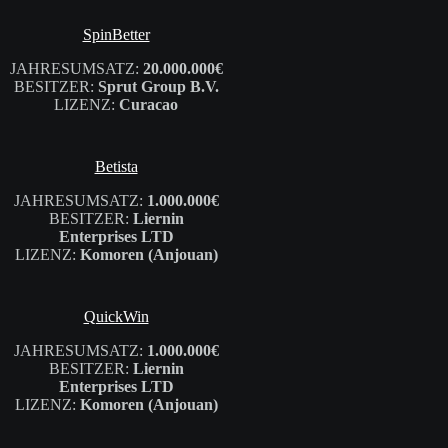
SpinBetter
JAHRESUMSATZ:
20.000.000€
BESITZER:
Sprut Group B.V.
LIZENZ:
Curacao
Betista
JAHRESUMSATZ:
1.000.000€
BESITZER:
Liernin
Enterprises LTD
LIZENZ:
Komoren (Anjouan)
QuickWin
JAHRESUMSATZ:
1.000.000€
BESITZER:
Liernin
Enterprises LTD
LIZENZ:
Komoren (Anjouan)