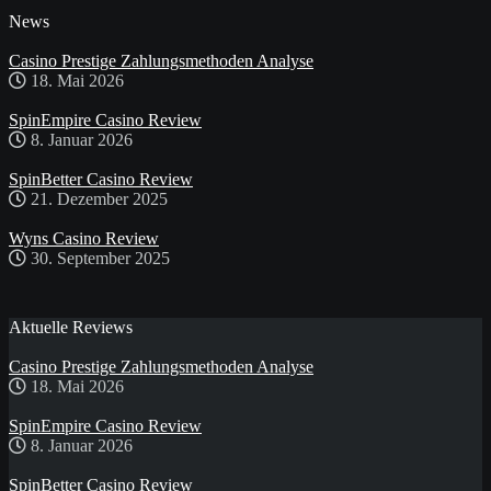
News
Casino Prestige Zahlungsmethoden Analyse
18. Mai 2026
SpinEmpire Casino Review
8. Januar 2026
SpinBetter Casino Review
21. Dezember 2025
Wyns Casino Review
30. September 2025
Aktuelle Reviews
Casino Prestige Zahlungsmethoden Analyse
18. Mai 2026
SpinEmpire Casino Review
8. Januar 2026
SpinBetter Casino Review