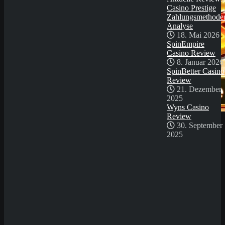
Casino Prestige
Zahlungsmethode
Analyse
18. Mai 2026
SpinEmpire
Casino Review
8. Januar 2026
SpinBetter Casino
Review
21. Dezember
2025
Wyns Casino
Review
Demo Spiel
30. September
2025