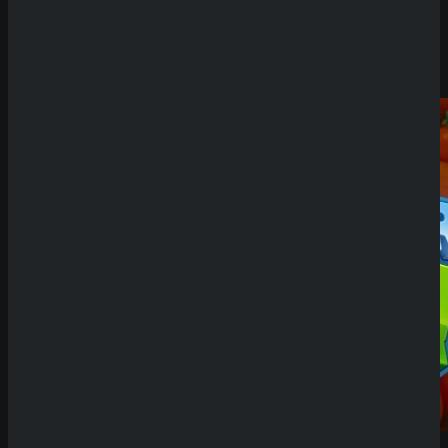
Demo Spiel
Demo Spiel