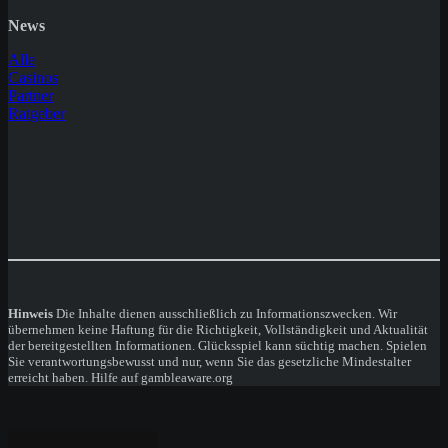
News
Alle
Casinos
Partner
Ratgeber
Hinweis
Die Inhalte dienen ausschließlich zu Informationszwecken. Wir
übernehmen keine Haftung für die Richtigkeit, Vollständigkeit und Aktualität
der bereitgestellten Informationen. Glücksspiel kann süchtig machen. Spielen
Sie verantwortungsbewusst und nur, wenn Sie das gesetzliche Mindestalter
erreicht haben. Hilfe auf gambleaware.org
© Copyright 2024