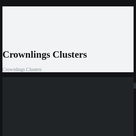
Home
Casinos
Bonis
Slots
Entwickler
News
Crownlings Clusters
Crownlings Clusters
Suchen
Neueste
Beiträge
Casino
Prestige