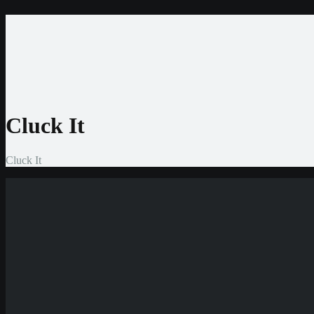
Home
Casinos
Bonis
Slots
Entw
News
Cluck It
Cluck It