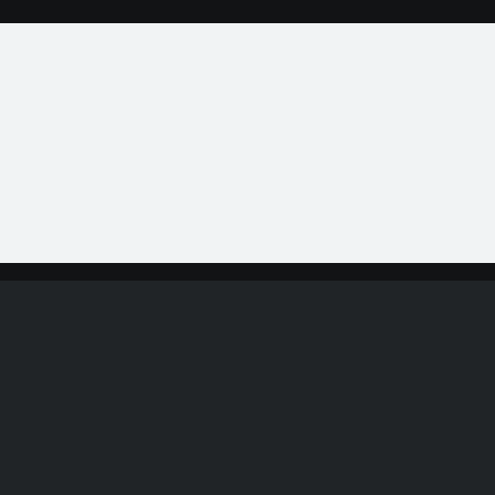
ickler