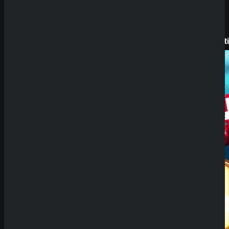
Prestige
Prest
BESITZER:
BESITZE
Aurevia
Aurevia
IT
IT
Group
Group
LIZENZ:
LIZENZ:
Curacao
Curacao
SpinEmpire
SpinB