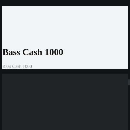
Home
Casinos
Bonis
Slots
Entwickler
News
Bass Cash 1000
Bass Cash 1000
Suchen
Neueste
Beiträge
Casino
Prestige