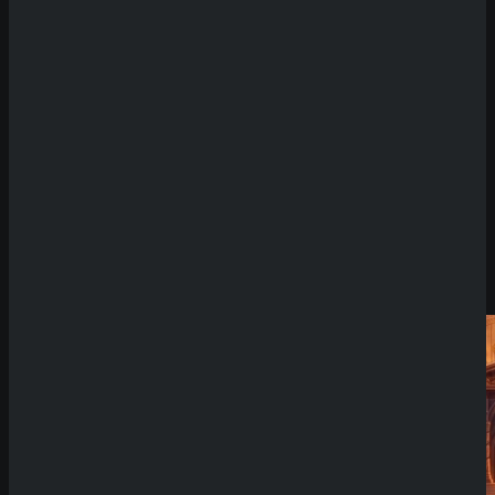
Demo Spiel