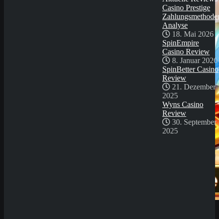
Casino Prestige
Zahlungsmethode
Analyse
18. Mai 2026
SpinEmpire
Casino Review
8. Januar 2026
SpinBetter Casino
Review
21. Dezember
2025
Wyns Casino
Review
30. September
2025
Demo Spiel