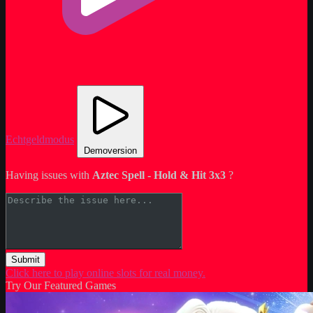
Echtgeldmodus
Demoversion
Having issues with
Aztec Spell - Hold & Hit 3x3
?
Submit
Click here to play online slots for real money.
Try Our Featured Games