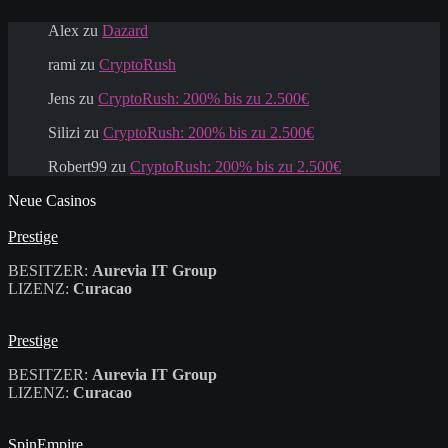
Alex
zu
Dazard
rami
zu
CryptoRush
Jens
zu
CryptoRush: 200% bis zu 2.500€
Silizi
zu
CryptoRush: 200% bis zu 2.500€
Robert99
zu
CryptoRush: 200% bis zu 2.500€
Neue Casinos
Prestige
BESITZER:
Aurevia IT Group
LIZENZ:
Curacao
Prestige
BESITZER:
Aurevia IT Group
LIZENZ:
Curacao
SpinEmpire