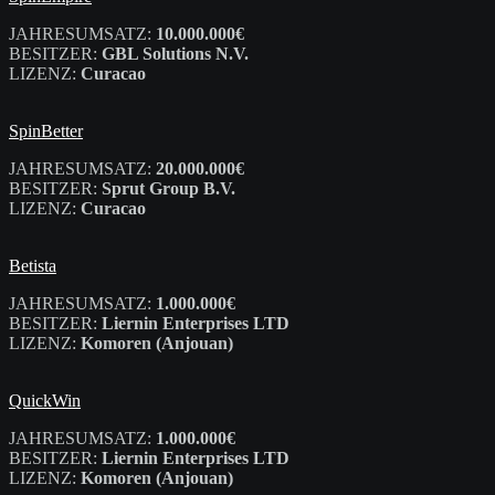
JAHRESUMSATZ:
10.000.000€
BESITZER:
GBL Solutions N.V.
LIZENZ:
Curacao
SpinBetter
JAHRESUMSATZ:
20.000.000€
BESITZER:
Sprut Group B.V.
LIZENZ:
Curacao
Betista
JAHRESUMSATZ:
1.000.000€
BESITZER:
Liernin Enterprises LTD
LIZENZ:
Komoren (Anjouan)
QuickWin
JAHRESUMSATZ:
1.000.000€
BESITZER:
Liernin Enterprises LTD
LIZENZ:
Komoren (Anjouan)