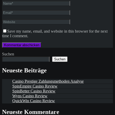
Save my name, email, and website in this browser for the next
time I comment.
Suchen
Suchen
Neueste Beiträge
Casino Prestige Zahlungsmethoden Analyse
SpinEmpire Casino Review
SpinBetter Casino Review
Wyns Casino Review
QuickWin Casino Review
Neueste Kommentare