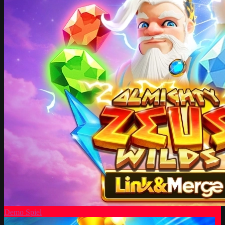
Demo Spiel