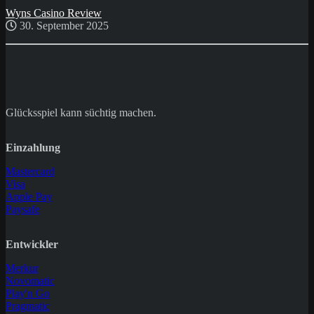
Wyns Casino Review
30. September 2025
Glücksspiel kann süchtig machen.
Einzahlung
Mastercard
Visa
Apple Pay
Paysafe
Entwickler
Merkur
Novomatic
Play'n Go
Pragmatic