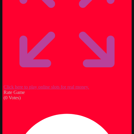
Click here to play online slots for real money.
Rate Game
(
0
Votes)