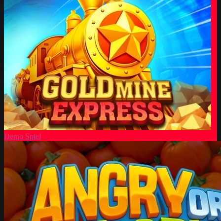
Demo Spiel