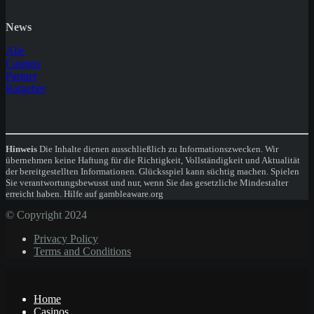
News
Alle
Casinos
Partner
Ratgeber
Hinweis
Die Inhalte dienen ausschließlich zu Informationszwecken. Wir
übernehmen keine Haftung für die Richtigkeit, Vollständigkeit und Aktualität
der bereitgestellten Informationen. Glücksspiel kann süchtig machen. Spielen
Sie verantwortungsbewusst und nur, wenn Sie das gesetzliche Mindestalter
erreicht haben. Hilfe auf gambleaware.org
© Copyright 2024
Privacy Policy
Terms and Conditions
Home
Casinos