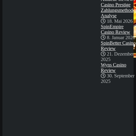
Casino Prestige
Zahlungsmethode
Analyse
18. Mai 2026
SpinEmpire
Casino Review
8. Januar 2026
SpinBetter Casino
Review
21. Dezember
2025
Demo Spiel
Wyns Casino
Review
30. September
2025