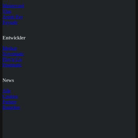
Mastercard
Visa
Apple Pay
Paysafe
Entwickler
Merkur
Novomatic
Play'n Go
Pragmatic
News
Alle
Casinos
Partner
Ratgeber