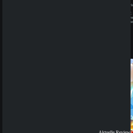
Liernin
Liernin
Enterprises
Enterpri
Having issues with
3 Tomb Keepers
?
LTD
LTD
LIZENZ:
LIZENZ:
Komoren
Komore
(Anjouan)
(Anjoua
Submit
Click here to play online slots for real money.
News
Try Our Featured Games
Casino Prestige
Zahlungsmethoden
Analyse
18. Mai 2026
SpinEmpire Casino
Review
8. Januar 2026
SpinBetter Casino
Review
21. Dezember
2025
Wyns Casino Revie
30. September
2025
Aktuelle Reviews