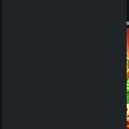
Prestige
Prest
BESITZER:
BESITZE
Aurevia
Aurevia
IT
IT
Group
Group
LIZENZ:
LIZENZ:
Curacao
Curacao
SpinEmpire
SpinB