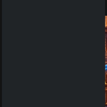
Demo Spiel