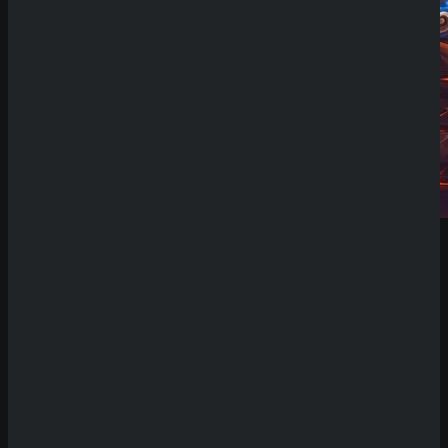
Demo Spiel
Schreibe einen Kommentar
Deine E-Mail-Adresse wird nicht veröffentlicht.
Erforderliche Felder sind mit
*
markiert