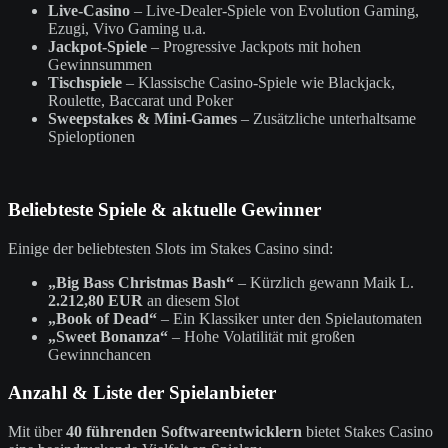
Live-Casino
– Live-Dealer-Spiele von Evolution Gaming,
Ezugi, Vivo Gaming u.a.
Jackpot-Spiele
– Progressive Jackpots mit hohen
Gewinnsummen
Tischspiele
– Klassische Casino-Spiele wie Blackjack,
Roulette, Baccarat und Poker
Sweepstakes & Mini-Games
– Zusätzliche unterhaltsame
Spieloptionen
Beliebteste Spiele & aktuelle Gewinner
Einige der beliebtesten Slots im Stakes Casino sind:
„Big Bass Christmas Bash“
– Kürzlich gewann Maik L.
2.212,80 EUR
an diesem Slot
„Book of Dead“
– Ein Klassiker unter den Spielautomaten
„Sweet Bonanza“
– Hohe Volatilität mit großen
Gewinnchancen
Anzahl & Liste der Spielanbieter
Mit über
40 führenden Softwareentwicklern
bietet Stakes Casino