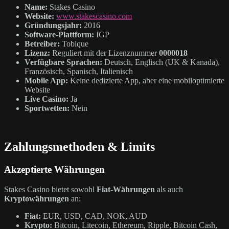
Name:
Stakes Casino
Website:
www.stakescasino.com
Gründungsjahr:
2016
Software-Plattform:
IGP
Betreiber:
Tobique
Lizenz:
Reguliert mit der Lizenznummer
0000018
Verfügbare Sprachen:
Deutsch, Englisch (UK & Kanada),
Französisch, Spanisch, Italienisch
Mobile App:
Keine dedizierte App, aber eine mobiloptimierte
Website
Live Casino:
Ja
Sportwetten:
Nein
Zahlungsmethoden & Limits
Akzeptierte Währungen
Stakes Casino bietet sowohl
Fiat-Währungen
als auch
Kryptowährungen
an:
Fiat:
EUR, USD, CAD, NOK, AUD
Krypto:
Bitcoin, Litecoin, Ethereum, Ripple, Bitcoin Cash,