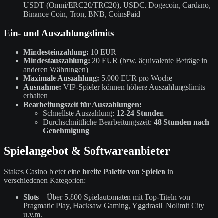
USDT (Omni/ERC20/TRC20), USDC, Dogecoin, Cardano,
Binance Coin, Tron, BNB, CoinsPaid
Ein- und Auszahlungslimits
Mindesteinzahlung:
10 EUR
Mindestauszahlung:
20 EUR (bzw. äquivalente Beträge in
anderen Währungen)
Maximale Auszahlung:
5.000 EUR pro Woche
Ausnahme:
VIP-Spieler können höhere Auszahlungslimits
erhalten
Bearbeitungszeit für Auszahlungen:
Schnellste Auszahlung:
12-24 Stunden
Durchschnittliche Bearbeitungszeit:
48 Stunden nach
Genehmigung
Spielangebot & Softwareanbieter
Stakes Casino bietet eine
breite Palette von Spielen
in
verschiedenen Kategorien:
Slots
– Über 5.800 Spielautomaten mit Top-Titeln von
Pragmatic Play, Hacksaw Gaming, Yggdrasil, Nolimit City
u.v.m.