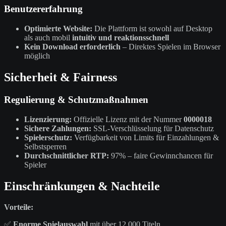
Benutzererfahrung
Optimierte Website:
Die Plattform ist sowohl auf Desktop
als auch mobil
intuitiv und reaktionsschnell
Kein Download erforderlich
– Direktes Spielen im Browser
möglich
Sicherheit & Fairness
Regulierung & Schutzmaßnahmen
Lizenzierung:
Offizielle Lizenz mit der Nummer
0000018
Sichere Zahlungen:
SSL-Verschlüsselung für Datenschutz
Spielerschutz:
Verfügbarkeit von Limits für Einzahlungen &
Selbstsperren
Durchschnittlicher RTP:
97% – faire Gewinnchancen für
Spieler
Einschränkungen & Nachteile
Vorteile:
✅
Enorme Spielauswahl
mit über 12.000 Titeln