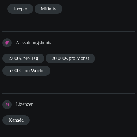
Krypto
Mifinity
Auszahlungslimits
2.000€ pro Tag
20.000€ pro Monat
5.000€ pro Woche
Lizenzen
Kanada