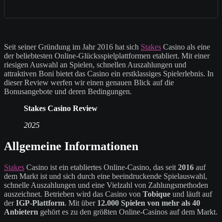
Seit seiner Gründung im Jahr 2016 hat sich
Stakes
Casino als eine
der beliebtesten Online-Glücksspielplattformen etabliert. Mit einer
riesigen Auswahl an Spielen, schnellen Auszahlungen und
attraktiven Boni bietet das Casino ein erstklassiges Spielerlebnis. In
dieser Review werfen wir einen genauen Blick auf die
Bonusangebote und deren Bedingungen.
Stakes Casino Review
2025
Allgemeine Informationen
Stakes
Casino ist ein etabliertes Online-Casino, das seit
2016
auf
dem Markt ist und sich durch eine beeindruckende Spielauswahl,
schnelle Auszahlungen und eine Vielzahl von Zahlungsmethoden
auszeichnet. Betrieben wird das Casino von
Tobique
und läuft auf
der
IGP-Plattform
. Mit über
12.000 Spielen von mehr als 40
Anbietern
gehört es zu den größten Online-Casinos auf dem Markt.