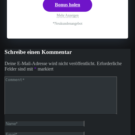
Bonus holen
Mehr Anzeigen
*Neukundenangebot
Schreibe einen Kommentar
Deine E-Mail-Adresse wird nicht veröffentlicht.
Erforderliche
Felder sind mit
*
markiert