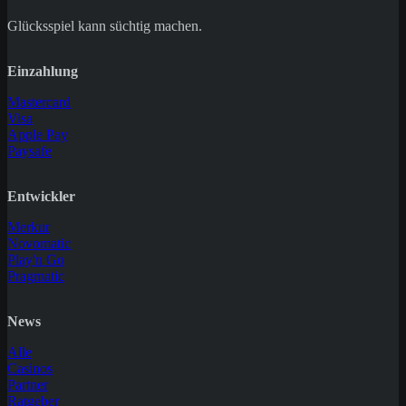
Glücksspiel kann süchtig machen.
Einzahlung
Mastercard
Visa
Apple Pay
Paysafe
Entwickler
Merkur
Novomatic
Play'n Go
Pragmatic
News
Alle
Casinos
Partner
Ratgeber