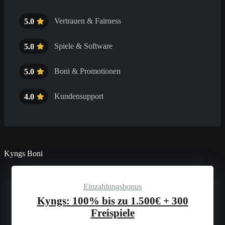
Vertrauen & Fairness
5.0
Spiele & Software
5.0
Boni & Promotionen
5.0
Kundensupport
4.0
Kyngs Boni
Einzahlungsbonus
Kyngs: 100% bis zu 1.500€ + 300
Freispiele