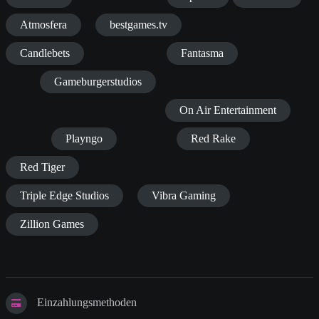
Atmosfera
bestgames.tv
Candlebets
Fantasma
Gameburgerstudios
On Air Entertainment
Playngo
Red Rake
Red Tiger
Triple Edge Studios
Vibra Gaming
Zillion Games
Einzahlungsmethoden