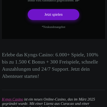
Bonus wird Automatisch gutgeschrieben.
18+
Jetzt spielen
*Neukundenangebot
Erlebe das Kyngs Casino: 6.000+ Spiele, 100%
bis zu 1.500 € Bonus + 300 Freispiele, schnelle
Auszahlungen und 24/7 Support. Jetzt dein
Abenteuer starten!
Kyngs Casino
ist ein neues Online-Casino, das im März 2025
gegründet wurde. Mit einer Lizenz aus Curacao und einer