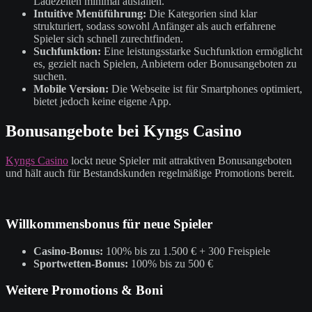
Ladezeiten minimal ausfallen.
Intuitive Menüführung:
Die Kategorien sind klar
strukturiert, sodass sowohl Anfänger als auch erfahrene
Spieler sich schnell zurechtfinden.
Suchfunktion:
Eine leistungsstarke Suchfunktion ermöglicht
es, gezielt nach Spielen, Anbietern oder Bonusangeboten zu
suchen.
Mobile Version:
Die Webseite ist für Smartphones optimiert,
bietet jedoch keine eigene App.
Bonusangebote bei Kyngs Casino
Kyngs Casino
lockt neue Spieler mit attraktiven Bonusangeboten
und hält auch für Bestandskunden regelmäßige Promotions bereit.
Willkommensbonus für neue Spieler
Casino-Bonus:
100% bis zu 1.500 € + 300 Freispiele
Sportwetten-Bonus:
100% bis zu 500 €
Weitere Promotions & Boni