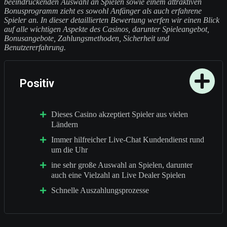
beeindruckenden Auswahl an Spielen sowie einem attraktiven
Bonusprogramm zieht es sowohl Anfänger als auch erfahrene
Spieler an. In dieser detaillierten Bewertung werfen wir einen Blick
auf alle wichtigen Aspekte des Casinos, darunter Spieleangebot,
Bonusangebote, Zahlungsmethoden, Sicherheit und
Benutzererfahrung.
Positiv
Dieses Casino akzeptiert Spieler aus vielen
Ländern
Immer hilfreicher Live-Chat Kundendienst rund
um die Uhr
ine sehr große Auswahl an Spielen, darunter
auch eine Vielzahl an Live Dealer Spielen
Schnelle Auszahlungsprozesse