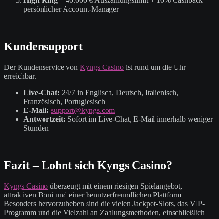
High King
– 40.000 € Auszahlungslimit + 10% Cashback +
persönlicher Account-Manager
Kundensupport
Der Kundenservice von
Kyngs Casino
ist rund um die Uhr
erreichbar.
Live-Chat:
24/7 in Englisch, Deutsch, Italienisch,
Französisch, Portugiesisch
E-Mail:
support@kyngs.com
Antwortzeit:
Sofort im Live-Chat, E-Mail innerhalb weniger
Stunden
Fazit – Lohnt sich Kyngs Casino?
Kyngs Casino
überzeugt mit einem riesigen Spielangebot,
attraktiven Boni und einer benutzerfreundlichen Plattform.
Besonders hervorzuheben sind die vielen Jackpot-Slots, das VIP-
Programm und die Vielzahl an Zahlungsmethoden, einschließlich