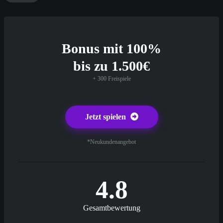
Bonus mit 100%
bis zu 1.500€
+ 300 Freispiele
Jetzt spielen
*Neukundenangebot
4.8
Gesamtbewertung