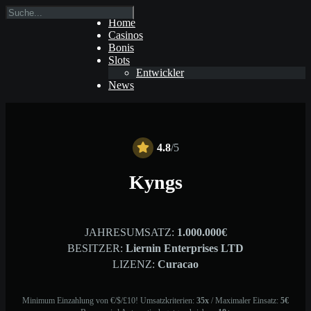
Home
Casinos
Bonis
Slots
Entwickler
News
4.8
/5
Kyngs
JAHRESUMSATZ:
1.000.000€
BESITZER:
Liernin Enterprises LTD
LIZENZ:
Curacao
Minimum Einzahlung von €/$/£10! Umsatzkriterien:
35x
/ Maximaler Einsatz:
5€