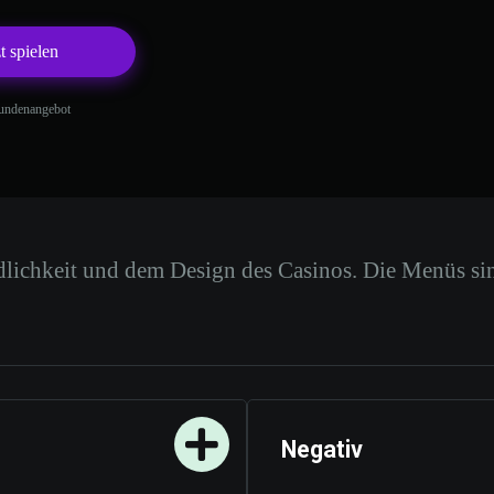
zt spielen
undenangebot
dlichkeit und dem Design des Casinos. Die Menüs sin
Negativ