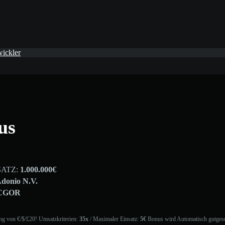
ickler
us
ATZ:
1.000.000€
donio N.V.
CGOR
g von €/$/£20! Umsatzkriterien:
35x
/ Maximaler Einsatz:
5€
Bonus wird Automatisch gutges