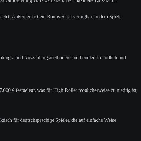
atzanforderung von 40x haben. Der maximale Einsatz mit
ietet. Außerdem ist ein Bonus-Shop verfügbar, in dem Spieler
zahlungs- und Auszahlungsmethoden sind benutzerfreundlich und
.000 € festgelegt, was für High-Roller möglicherweise zu niedrig ist,
tisch für deutschsprachige Spieler, die auf einfache Weise