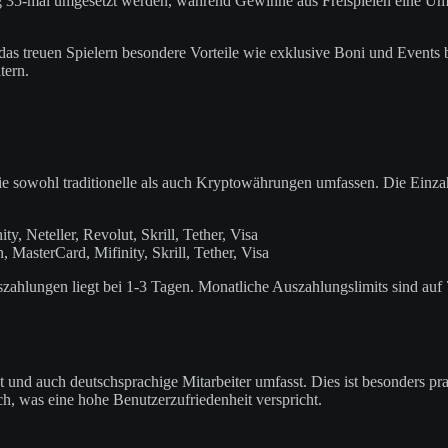
35-mal umgesetzt werden, während Gewinne aus Freispielen eine Ums
s treuen Spielern besondere Vorteile wie exklusive Boni und Events b
tern.
die sowohl traditionelle als auch Kryptowährungen umfassen. Die Ein
ty, Neteller, Revolut, Skrill, Tether, Visa
 MasterCard, Mifinity, Skrill, Tether, Visa
zahlungen liegt bei 1-3 Tagen. Monatliche Auszahlungslimits sind auf 7
 und auch deutschsprachige Mitarbeiter umfasst. Dies ist besonders prak
ch, was eine hohe Benutzerzufriedenheit verspricht.