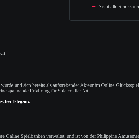
Nicht alle Spieleanbi
len
wurde und sich bereits als aufstrebender Akteur im Online-Glücksspiel
ne spannende Erfahrung für Spieler aller Art.
ischer Eleganz
ere Online-Spielbanken verwaltet, und ist von der Philippine Amusemen