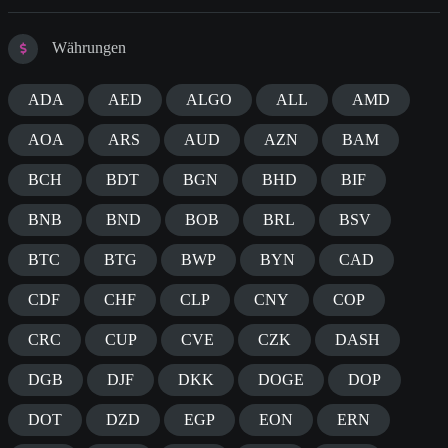
Währungen
ADA
AED
ALGO
ALL
AMD
AOA
ARS
AUD
AZN
BAM
BCH
BDT
BGN
BHD
BIF
BNB
BND
BOB
BRL
BSV
BTC
BTG
BWP
BYN
CAD
CDF
CHF
CLP
CNY
COP
CRC
CUP
CVE
CZK
DASH
DGB
DJF
DKK
DOGE
DOP
DOT
DZD
EGP
EON
ERN