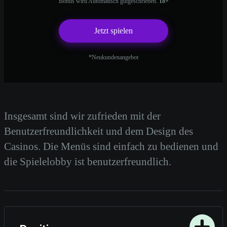
Bonus wird Automatisch gutgeschrieben.
18+
Jetzt spielen
*Neukundenangebot
Insgesamt sind wir zufrieden mit der
Benutzerfreundlichkeit und dem Design des
Casinos. Die Menüs sind einfach zu bedienen und
die Spielelobby ist benutzerfreundlich.