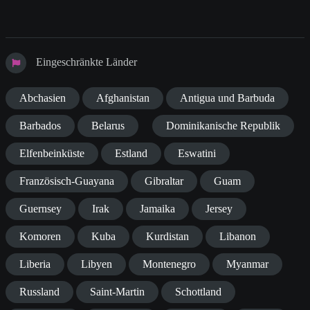
Eingeschränkte Länder
Abchasien
Afghanistan
Antigua und Barbuda
Barbados
Belarus
Dominikanische Republik
Elfenbeinküste
Estland
Eswatini
Französisch-Guayana
Gibraltar
Guam
Guernsey
Irak
Jamaika
Jersey
Komoren
Kuba
Kurdistan
Libanon
Liberia
Libyen
Montenegro
Myanmar
Russland
Saint-Martin
Schottland