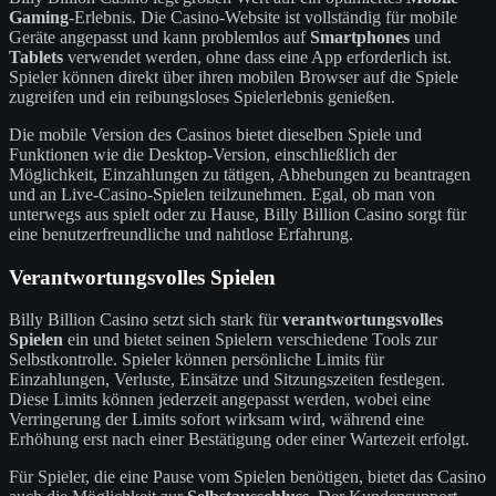
Gaming
-Erlebnis. Die Casino-Website ist vollständig für mobile
Geräte angepasst und kann problemlos auf
Smartphones
und
Tablets
verwendet werden, ohne dass eine App erforderlich ist.
Spieler können direkt über ihren mobilen Browser auf die Spiele
zugreifen und ein reibungsloses Spielerlebnis genießen.
Die mobile Version des Casinos bietet dieselben Spiele und
Funktionen wie die Desktop-Version, einschließlich der
Möglichkeit, Einzahlungen zu tätigen, Abhebungen zu beantragen
und an Live-Casino-Spielen teilzunehmen. Egal, ob man von
unterwegs aus spielt oder zu Hause, Billy Billion Casino sorgt für
eine benutzerfreundliche und nahtlose Erfahrung.
Verantwortungsvolles Spielen
Billy Billion Casino setzt sich stark für
verantwortungsvolles
Spielen
ein und bietet seinen Spielern verschiedene Tools zur
Selbstkontrolle. Spieler können persönliche Limits für
Einzahlungen, Verluste, Einsätze und Sitzungszeiten festlegen.
Diese Limits können jederzeit angepasst werden, wobei eine
Verringerung der Limits sofort wirksam wird, während eine
Erhöhung erst nach einer Bestätigung oder einer Wartezeit erfolgt.
Für Spieler, die eine Pause vom Spielen benötigen, bietet das Casino