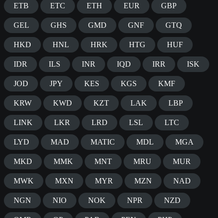
ETB
ETC
ETH
EUR
GBP
GEL
GHS
GMD
GNF
GTQ
HKD
HNL
HRK
HTG
HUF
IDR
ILS
INR
IQD
IRR
ISK
JOD
JPY
KES
KGS
KMF
KRW
KWD
KZT
LAK
LBP
LINK
LKR
LRD
LSL
LTC
LYD
MAD
MATIC
MDL
MGA
MKD
MMK
MNT
MRU
MUR
MWK
MXN
MYR
MZN
NAD
NGN
NIO
NOK
NPR
NZD