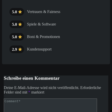
Vertrauen & Fairness
5.0
Spiele & Software
5.0
Boni & Promotionen
5.0
Kundensupport
2.9
Schreibe einen Kommentar
Deine E-Mail-Adresse wird nicht veröffentlicht.
Erforderliche
Felder sind mit
*
markiert