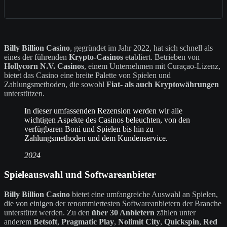
Billy Billion Casino
, gegründet im Jahr 2022, hat sich schnell als
eines der führenden
Krypto-Casinos
etabliert. Betrieben von
Hollycorn N.V. Casinos
, einem Unternehmen mit Curaçao-Lizenz,
bietet das Casino eine breite Palette von Spielen und
Zahlungsmethoden, die sowohl
Fiat- als auch Kryptowährungen
unterstützen.
In dieser umfassenden Rezension werden wir alle
wichtigen Aspekte des Casinos beleuchten, von den
verfügbaren Boni und Spielen bis hin zu
Zahlungsmethoden und dem Kundenservice.
2024
Spieleauswahl und Softwareanbieter
Billy Billion Casino
bietet eine umfangreiche Auswahl an Spielen,
die von einigen der renommiertesten Softwareanbietern der Branche
unterstützt werden. Zu den
über 30 Anbietern
zählen unter
anderem
Betsoft
,
Pragmatic Play
,
Nolimit City
,
Quickspin
,
Red