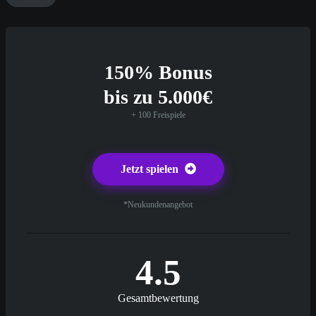
150% Bonus
bis zu 5.000€
+ 100 Freispiele
Jetzt spielen
*Neukundenangebot
4.5
Gesamtbewertung