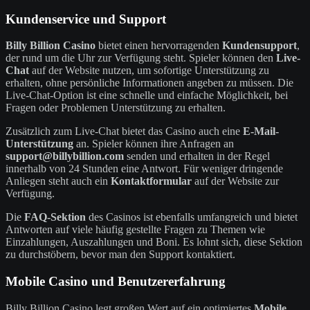
Kundenservice und Support
Billy Billion Casino
bietet einen hervorragenden
Kundensupport
,
der rund um die Uhr zur Verfügung steht. Spieler können den
Live-
Chat
auf der Website nutzen, um sofortige Unterstützung zu
erhalten, ohne persönliche Informationen angeben zu müssen. Die
Live-Chat-Option ist eine schnelle und einfache Möglichkeit, bei
Fragen oder Problemen Unterstützung zu erhalten.
Zusätzlich zum Live-Chat bietet das Casino auch eine
E-Mail-
Unterstützung
an. Spieler können ihre Anfragen an
support@billybillion.com
senden und erhalten in der Regel
innerhalb von 24 Stunden eine Antwort. Für weniger dringende
Anliegen steht auch ein
Kontaktformular
auf der Website zur
Verfügung.
Die
FAQ-Sektion
des Casinos ist ebenfalls umfangreich und bietet
Antworten auf viele häufig gestellte Fragen zu Themen wie
Einzahlungen, Auszahlungen und Boni. Es lohnt sich, diese Sektion
zu durchstöbern, bevor man den Support kontaktiert.
Mobile Casino und Benutzererfahrung
Billy Billion Casino legt großen Wert auf ein optimiertes
Mobile