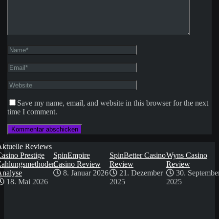
Save my name, email, and website in this browser for the next
time I comment.
Aktuelle Reviews
asino Prestige
SpinEmpire
SpinBetter Casino
Wyns Casino
Zahlungsmethoden
Casino Review
Review
Review
Analyse
8. Januar 2026
21. Dezember
30. Septembe
18. Mai 2026
2025
2025