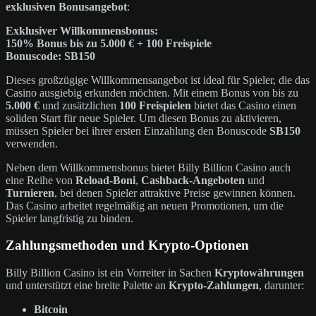
exklusiven Bonusangebot
:
Exklusiver Willkommensbonus:
150% Bonus bis zu 5.000 € + 100 Freispiele
Bonuscode: SB150
Dieses großzügige Willkommensangebot ist ideal für Spieler, die das
Casino ausgiebig erkunden möchten. Mit einem Bonus von bis zu
5.000 €
und zusätzlichen
100 Freispielen
bietet das Casino einen
soliden Start für neue Spieler. Um diesen Bonus zu aktivieren,
müssen Spieler bei ihrer ersten Einzahlung den Bonuscode
SB150
verwenden.
Neben dem Willkommensbonus bietet Billy Billion Casino auch
eine Reihe von
Reload-Boni
,
Cashback-Angeboten
und
Turnieren
, bei denen Spieler attraktive Preise gewinnen können.
Das Casino arbeitet regelmäßig an neuen Promotionen, um die
Spieler langfristig zu binden.
Zahlungsmethoden und Krypto-Optionen
Billy Billion Casino ist ein Vorreiter in Sachen
Kryptowährungen
und unterstützt eine breite Palette an
Krypto-Zahlungen
, darunter:
Bitcoin