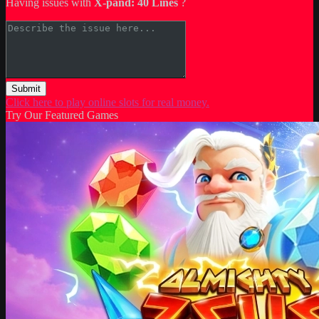
Having issues with
X-pand: 40 Lines
?
Submit
Click here to play online slots for real money.
Try Our Featured Games