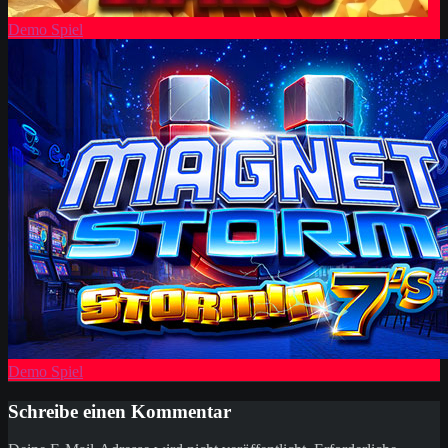
Demo Spiel
Demo Spiel
Schreibe einen Kommentar