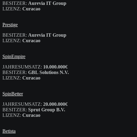
BESITZER:
Aurevia IT Group
LIZENZ:
Curacao
Prestige
BESITZER:
Aurevia IT Group
LIZENZ:
Curacao
SpinEmpire
JAHRESUMSATZ:
10.000.000€
BESITZER:
GBL Solutions N.V.
LIZENZ:
Curacao
SpinBetter
JAHRESUMSATZ:
20.000.000€
BESITZER:
Sprut Group B.V.
LIZENZ:
Curacao
Betista