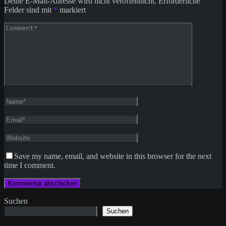
Deine E-Mail-Adresse wird nicht veröffentlicht.
Erforderliche
Felder sind mit
*
markiert
Save my name, email, and website in this browser for the next
time I comment.
Suchen
Suchen