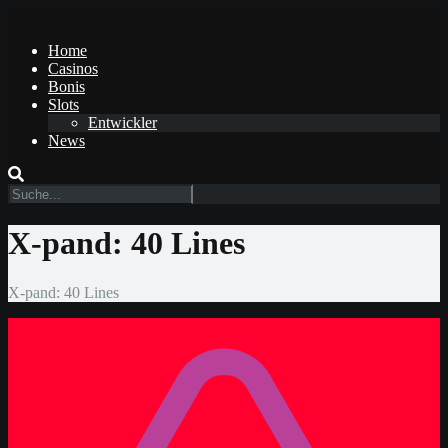
Home
Casinos
Bonis
Slots
Entwickler
News
X-pand: 40 Lines
X-pand: 40 Lines