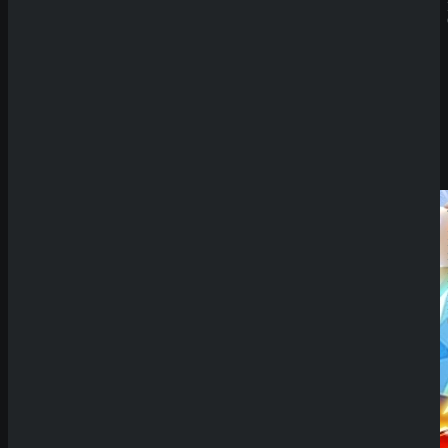
Having issues with
Vikings go to Hollywood
?
Submit
Click here to play online slots for real money.
Try Our Featured Games