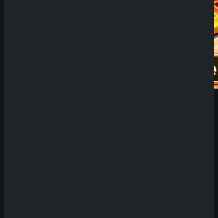
Demo Spiel
News
Casino Prestige
Zahlungsmethoden
Analyse
18. Mai 2026
SpinEmpire Casino
Review
8. Januar 2026
SpinBetter Casino
Review
21. Dezember
2025