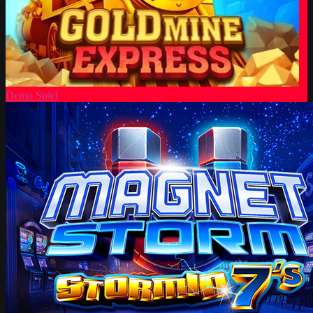
Demo Spiel