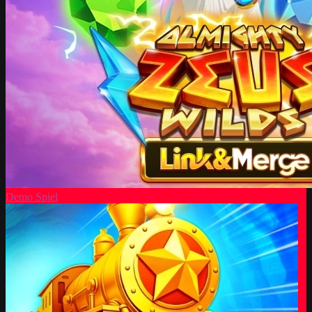
Demo Spiel