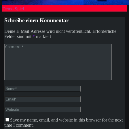
Demo Spiel
Schreibe einen Kommentar
Deine E-Mail-Adresse wird nicht veröffentlicht.
Erforderliche
Felder sind mit
*
markiert
Save my name, email, and website in this browser for the next
time I comment.