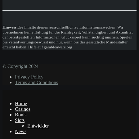
Hinweis
Die Inhalte dienen ausschließlich zu Informationszwecken. Wir
übernehmen keine Haftung für die Richtigkeit, Vollständigkeit und Aktualität
der bereitgestellten Informationen. Glücksspiel kann süchtig machen. Spielen
Sie verantwortungsbewusst und nur, wenn Sie das gesetzliche Mindestalter
erreicht haben. Hilfe auf gambleaware.org
© Copyright 2024
Privacy Policy
Terms and Conditions
Home
Casinos
Bonis
Slots
Entwickler
News