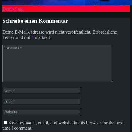
Demo Spiel
Schreibe einen Kommentar
Deine E-Mail-Adresse wird nicht veröffentlicht.
Erforderliche
Felder sind mit
*
markiert
Save my name, email, and website in this browser for the next
time I comment.