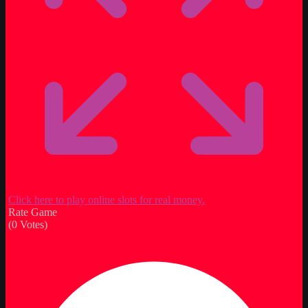
Click here to play online slots for real money.
Rate Game
(
0
Votes)