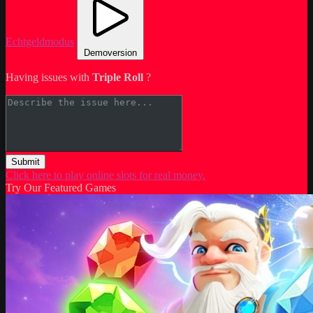
Echtgeldmodus
Demoversion
Having issues with
Triple Roll
?
Submit
Click here to play online slots for real money.
Try Our Featured Games