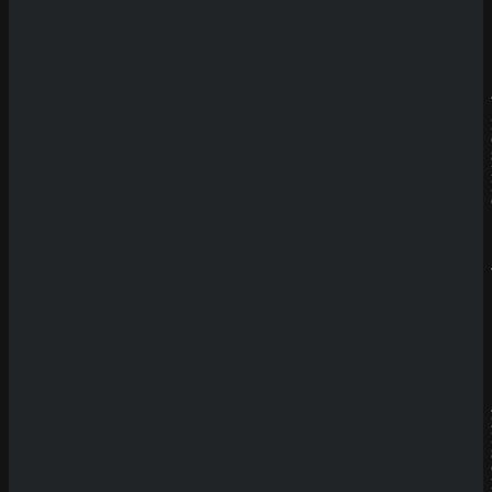
Echtgeldmodus
Demoversion
Having issues with
Money Minecarts
?