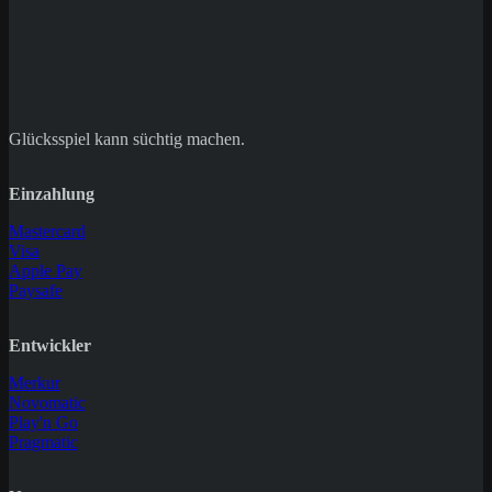
Glücksspiel kann süchtig machen.
Einzahlung
Mastercard
Visa
Apple Pay
Paysafe
Entwickler
Merkur
Novomatic
Play'n Go
Pragmatic