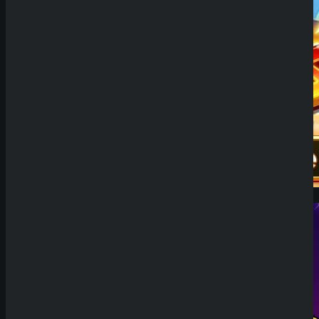
Demo Spiel