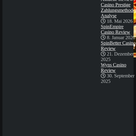
Casino Prestige
Zahlungsmethode
Analyse
18. Mai 2026
SpinEmpire
Casino Review
8. Januar 2026
SpinBetter Casino
Review
21. Dezember
2025
Demo Spiel
Wyns Casino
Review
30. September
2025