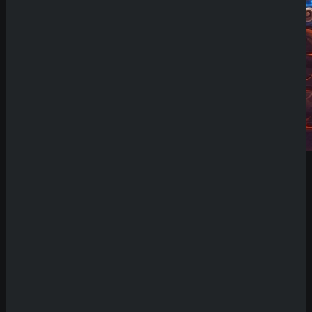
Demo Spiel
Schreibe einen Kommentar
Deine E-Mail-Adresse wird nicht veröffentlicht.
Erforderliche Felder sind mit
*
markiert