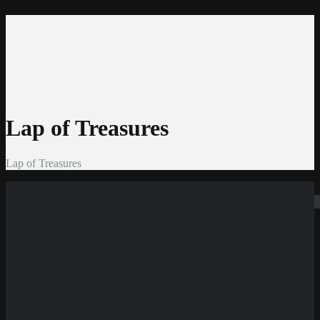
Home
Casinos
Bonis
Slots
Entwickler
News
Lap of Treasures
Lap of Treasures
Suchen
Neueste
Beiträge
Casino
Prestige