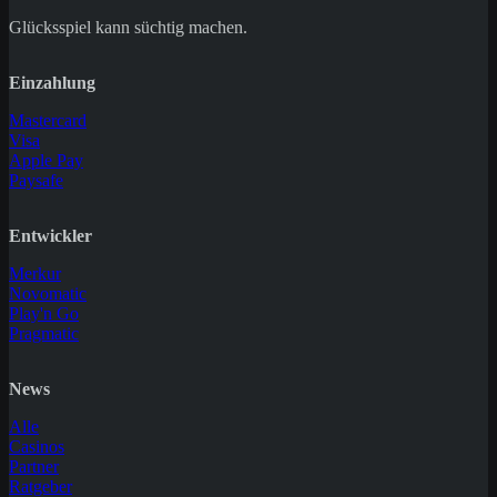
Glücksspiel kann süchtig machen.
Einzahlung
Mastercard
Visa
Apple Pay
Paysafe
Entwickler
Merkur
Novomatic
Play'n Go
Pragmatic
News
Alle
Casinos
Partner
Ratgeber