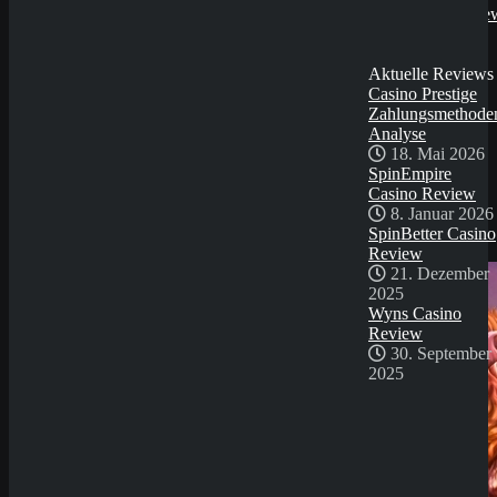
Wyns Casino Revie
30. September
2025
Aktuelle Reviews
Casino Prestige
Zahlungsmethode
Analyse
18. Mai 2026
SpinEmpire
Casino Review
8. Januar 2026
SpinBetter Casino
Demo Spiel
Review
21. Dezember
2025
Wyns Casino
Review
30. September
2025