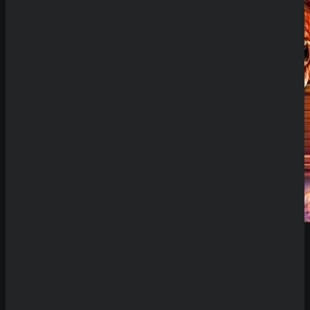
Demo Spiel
Schreibe einen Kommentar
Deine E-Mail-Adresse wird nicht
veröffentlicht.
Erforderliche Felder sind mit
*
markiert