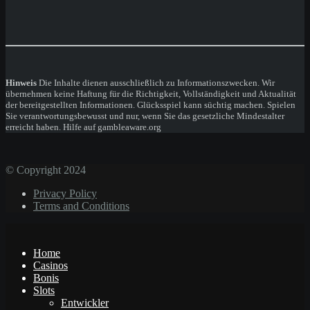
Hinweis
Die Inhalte dienen ausschließlich zu Informationszwecken. Wir
übernehmen keine Haftung für die Richtigkeit, Vollständigkeit und Aktualität
der bereitgestellten Informationen. Glücksspiel kann süchtig machen. Spielen
Sie verantwortungsbewusst und nur, wenn Sie das gesetzliche Mindestalter
erreicht haben. Hilfe auf gambleaware.org
© Copyright 2024
Privacy Policy
Terms and Conditions
Home
Casinos
Bonis
Slots
Entwickler