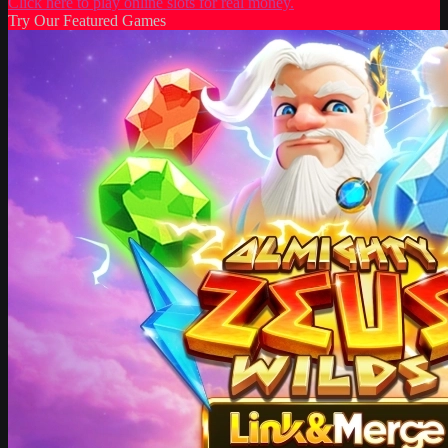
Click here to play online slots for real money.
Try Our Featured Games