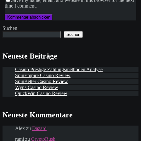
Save my name, email, and website in this browser for the next
time I comment.
Suchen
Suchen
Neueste Beiträge
Casino Prestige Zahlungsmethoden Analyse
SpinEmpire Casino Review
SpinBetter Casino Review
Wyns Casino Review
QuickWin Casino Review
Neueste Kommentare
Alex
zu
Dazard
rami
zu
CryptoRush