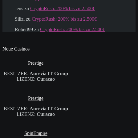
Jens
zu
CryptoRush: 200% bis zu 2.500€
Silizi
zu
CryptoRush: 200% bis zu 2.500€
Robert99
zu
CryptoRush: 200% bis zu 2.500€
Neue Casinos
Prestige
BESITZER:
Aurevia IT Group
LIZENZ:
Curacao
Prestige
BESITZER:
Aurevia IT Group
LIZENZ:
Curacao
SpinEmpire