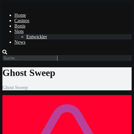
Home
Casinos
Bonis
Slots
Entwickler
News
Ghost Sweep
Ghost Sweep