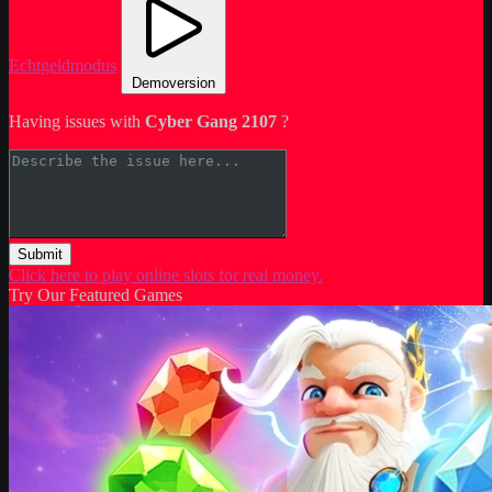
Echtgeldmodus
Demoversion
Having issues with
Cyber Gang 2107
?
Submit
Click here to play online slots for real money.
Try Our Featured Games