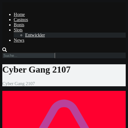
Home
Casinos
Bonis
Slots
Entwickler
News
Cyber Gang 2107
Cyber Gang 2107