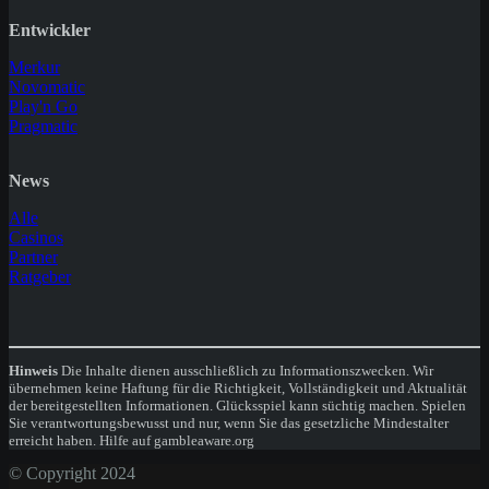
Entwickler
Merkur
Novomatic
Play'n Go
Pragmatic
News
Alle
Casinos
Partner
Ratgeber
Hinweis
Die Inhalte dienen ausschließlich zu Informationszwecken. Wir
übernehmen keine Haftung für die Richtigkeit, Vollständigkeit und Aktualität
der bereitgestellten Informationen. Glücksspiel kann süchtig machen. Spielen
Sie verantwortungsbewusst und nur, wenn Sie das gesetzliche Mindestalter
erreicht haben. Hilfe auf gambleaware.org
© Copyright 2024