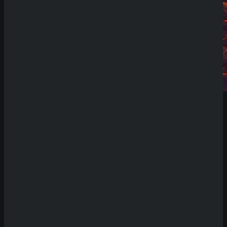
Demo Spiel
Schreibe einen Kommentar
Deine E-Mail-Adresse wird nicht veröffentlicht.
Erforderliche Felder sind mit
*
markiert