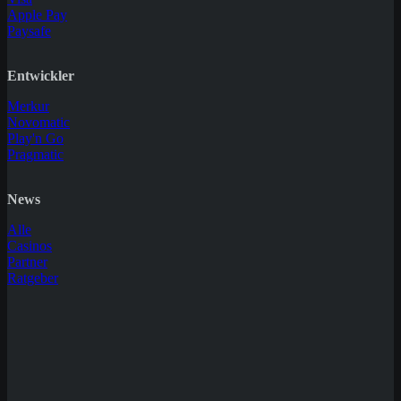
Apple Pay
Paysafe
Entwickler
Merkur
Novomatic
Play'n Go
Pragmatic
News
Alle
Casinos
Partner
Ratgeber