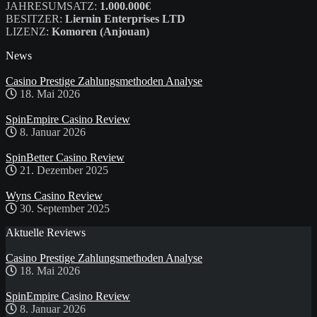
JAHRESUMSATZ:
1.000.000€
BESITZER:
Liernin Enterprises LTD
LIZENZ:
Komoren (Anjouan)
News
Casino Prestige Zahlungsmethoden Analyse
18. Mai 2026
SpinEmpire Casino Review
8. Januar 2026
SpinBetter Casino Review
21. Dezember 2025
Wyns Casino Review
30. September 2025
Aktuelle Reviews
Casino Prestige Zahlungsmethoden Analyse
18. Mai 2026
SpinEmpire Casino Review
8. Januar 2026