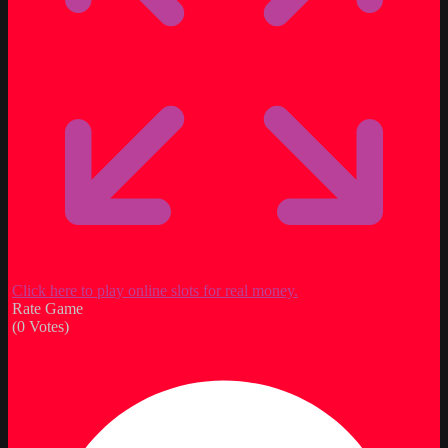
Click here to play online slots for real money.
Rate Game
(
0
Votes)