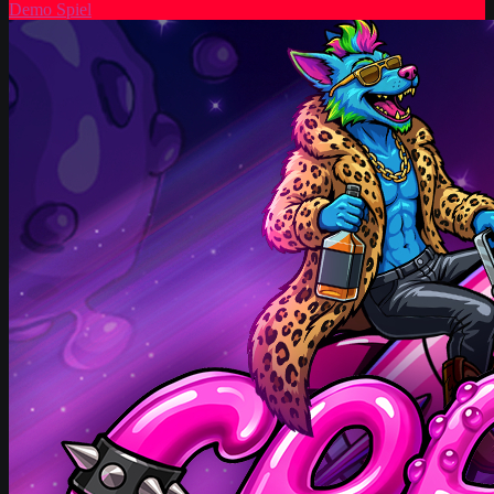
Demo Spiel