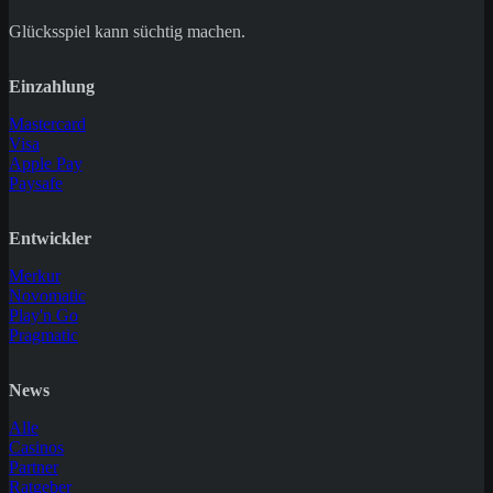
Glücksspiel kann süchtig machen.
Einzahlung
Mastercard
Visa
Apple Pay
Paysafe
Entwickler
Merkur
Novomatic
Play'n Go
Pragmatic
News
Alle
Casinos
Partner
Ratgeber