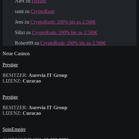
Alex
zu
Dazard
rami
zu
CryptoRush
Jens
zu
CryptoRush: 200% bis zu 2.500€
Silizi
zu
CryptoRush: 200% bis zu 2.500€
Robert99
zu
CryptoRush: 200% bis zu 2.500€
Neue Casinos
Prestige
BESITZER:
Aurevia IT Group
LIZENZ:
Curacao
Prestige
BESITZER:
Aurevia IT Group
LIZENZ:
Curacao
SpinEmpire