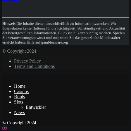
Hinweis
Die Inhalte dienen ausschließlich zu Informationszwecken. Wir
übernehmen keine Haftung für die Richtigkeit, Vollständigkeit und Aktualität
der bereitgestellten Informationen. Glücksspiel kann süchtig machen. Spielen
Sie verantwortungsbewusst und nur, wenn Sie das gesetzliche Mindestalter
erreicht haben. Hilfe auf gambleaware.org
© Copyright 2024
Privacy Policy
Terms and Conditions
Home
Casinos
Bonis
Slots
Entwickler
News
© Copyright 2024