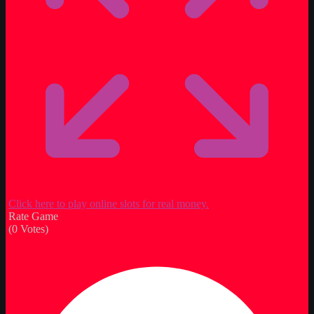
Click here to play online slots for real money.
Rate Game
(
0
Votes)