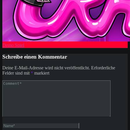
Demo Spiel
Schreibe einen Kommentar
Deine E-Mail-Adresse wird nicht veröffentlicht.
Erforderliche
Felder sind mit
*
markiert