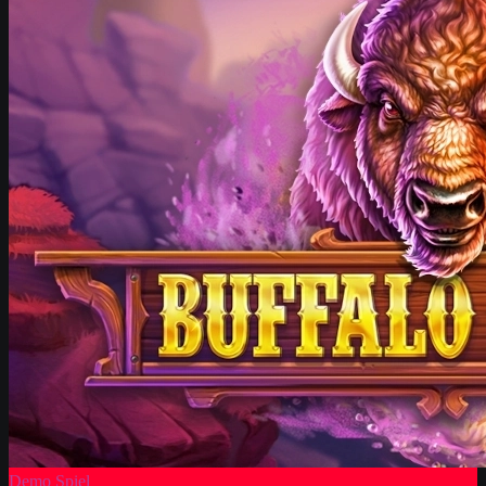
Demo Spiel