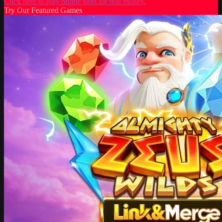
Click here to play online slots for real money.
Try Our Featured Games