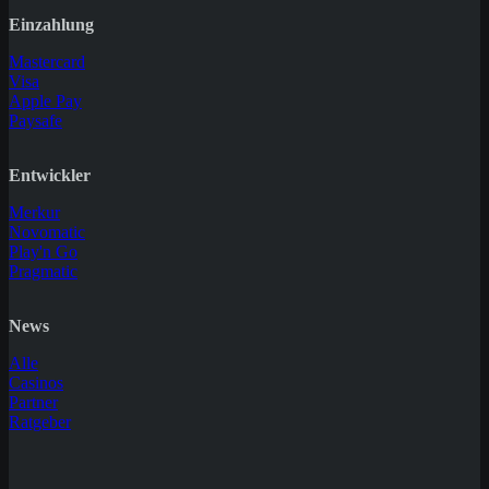
Einzahlung
Mastercard
Visa
Apple Pay
Paysafe
Entwickler
Merkur
Novomatic
Play'n Go
Pragmatic
News
Alle
Casinos
Partner
Ratgeber